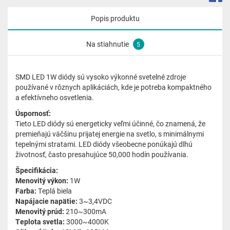
Popis produktu
Na stiahnutie
5
SMD LED 1W diódy sú vysoko výkonné svetelné zdroje
používané v rôznych aplikáciách, kde je potreba kompaktného
a efektívneho osvetlenia.
Úspornosť:
Tieto LED diódy sú energeticky veľmi účinné, čo znamená, že
premieňajú väčšinu prijatej energie na svetlo, s minimálnymi
tepelnými stratami. LED diódy všeobecne ponúkajú dlhú
životnosť, často presahujúce 50,000 hodín používania.
Špecifikácia:
Menovitý výkon:
1W
Farba:
Teplá biela
Napájacie napätie:
3~3,4VDC
Menovitý prúd:
210~300mA
Teplota svetla:
3000~4000K