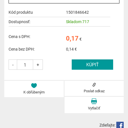
Kód produktu
1501846642
Dostupnosť:
Skladom 717
Cena s DPH:
0,17
€
Cena bez DPH:
0,14
€
-
+
Poslat odkaz
K obľúbeným
Vytlačiť
Zdieľajte: