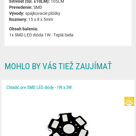
Sítivosť (tol. ±10LM):
105LM
Prevedenie:
SMD
Vývody:
spájkovacie plôšky
Rozmery:
15 x 8 x 5mm
Obsah balenia:
1x SMD LED dióda 1W - Teplá biela
MOHLO BY VÁS TIEŽ ZAUJÍMAŤ
Chladič pre SMD LED diódy - 1W a 3W