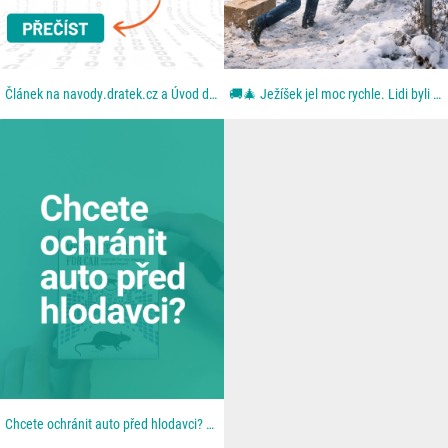
Článek na navody.dratek.cz a Úvod do chytré domácnosti. Odkaz také v BIO....
🚚🎄 Ježíšek jel moc rychle. Lidi byli ještě rychlejší. Aneb: když se blbě zavřou dveře. Z dodávky...
Chcete ochránit auto před hlodavci? 🐀 📦 Všechno najdeš u nás na 👉 dratek.cz #arduino...