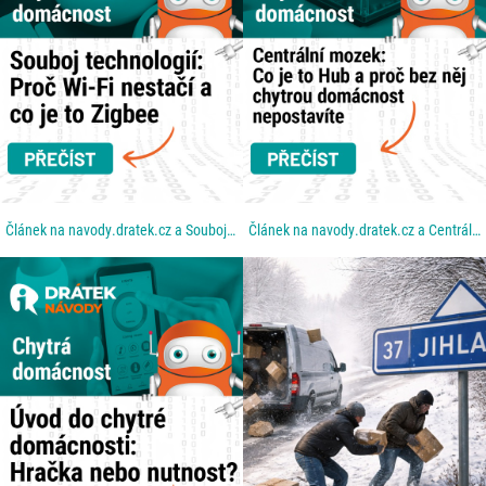
Článek na navody.dratek.cz a Souboj technologií: Proč Wi-Fi nestačí a co je to Zigbee. Odkaz také v...
Článek na navody.dratek.cz a Centrální mozek: Co je to Hub a proč bez něj chytrou domácnost...