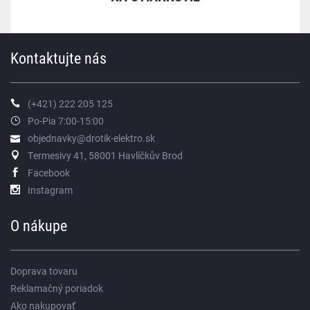
Kontaktujte nás
(+421) 222 205 125
Po-Pia 7:00-15:00
objednavky@drotik-elektro.sk
Termesivy 41, 58001 Havlíčkův Brod
Facebook
Instagram
O nákupe
Doprava tovaru
Reklamačný poriadok
Ako nakupovať