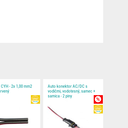
a CYH - 2x 1,00 mm2
Auto konektor AC/DC s
ervený
vodičmi, vodotesný, samec +
samica - 2 piny
IE
HEUREKA
MNOŽSTEVNÁ ZĽA
HEUREKA