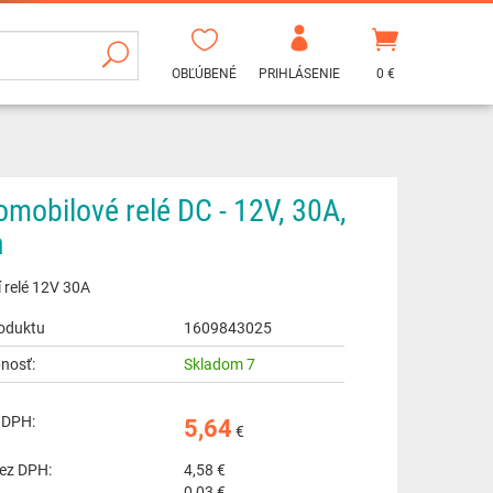
OBĽÚBENÉ
PRIHLÁSENIE
0 €
omobilové relé DC - 12V, 30A,
n
í relé 12V 30A
oduktu
1609843025
nosť:
Skladom 7
 DPH:
5,64
€
ez DPH:
4,58
€
0,03 €