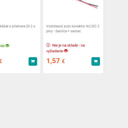
kábel o priemere žil 2 x
Vodotesný auto konektor AC/DC 2
piny - Samice + samec
Nie je na sklade - na
346
vyžiadanie
1,57
€
€
Kúpiť
Kúpiť