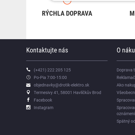
RÝCHLA DOPRAVA
M
Kontaktujte nás
O nák
(+421) 222 205 125
Doprava 
Po-Pia 7:00-15:00
Reklamač
objednavky@drotik-elektro.sk
Ako naku
Termesivy 41, 58001 Havlíčkův Brod
Všeobecn
Facebook
Spracova
Instagram
Spracova
oznámen
Spätný od