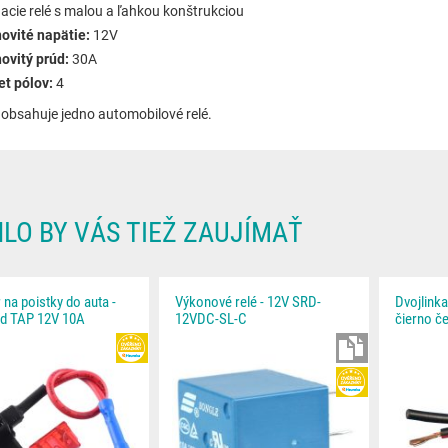
acie relé s malou a ľahkou konštrukciou
ovité napätie:
12V
ovitý prúd:
30A
et pólov:
4
 obsahuje jedno automobilové relé.
LO BY VÁS TIEŽ ZAUJÍMAŤ
 na poistky do auta -
Výkonové relé - 12V SRD-
Dvojlink
rd TAP 12V 10A
12VDC-SL-C
čierno č
HEUREKA
NA STIAHNUT
HEUREKA