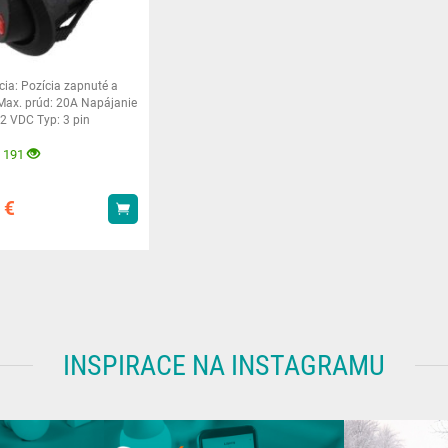
cia: Pozícia zapnuté a
Max. prúd: 20A Napájanie
12 VDC Typ: 3 pin
2,4 x 2,4
 191
9
€
Kúpiť
INSPIRACE NA INSTAGRAMU