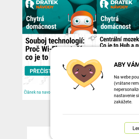
ABY VÁM
Na webe použ
(vrátane rema
nepersonaliz
Článek na navody.dratek.cz a Souboj technologií: Proč Wi-Fi nestačí a co je to Zigbee. Odkaz také v...
nastavenie s
zakážete.