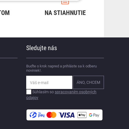
TOM
NA STIAHNUTIE
Sledujte nás
Buďte o krok napred a prihláste sa k odberu
noviniek!.
Súhlasím so
spracovaním osobných
údajov