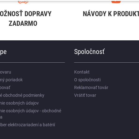
OŽNOSŤ DOPRAVY
NÁVODY K PRODUK
ZADARMO
upe
Spoločnosť
tovaru
Kontakt
ný poriadok
O spoločnosti
povať
Reklamovať továr
é obchodné podmienky
Vrátiť tovar
nie osobných údajov
nie osobných údajov - obchodné
ia
ber elektrozariadení a batérií