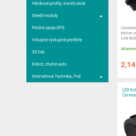
Hliníkové profily, konštrukcie
Shield moduly
Plošné spoje DPS
Zariaden
ktorom s
CAN BUS 
Vstupné výstupné periférie
stáva čo
Skladom
3D tisk
2,1
Robot, chytré auto
Internetová Technika, PoE
LED Kol
Červená