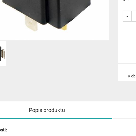
-
K ob
Popis produktu
sti: