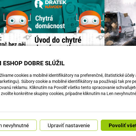
 ESHOP DOBRE SLÚŽIL
ívame cookies a mobilné identifikátory na preferenčné, štatistické účely
rketingu). Súbory cookie a mobilné identifikátory sa používajú tak pre p
ovanú reklamu. Kliknutím na Povoliť všetko tento spracovanie schvaľujete
Článek na navody.dratek.cz a Centrální mozek: Co je to Hub a proč bez něj chytrou domácnost...
Článek na navody.dratek.cz a Úvod do chytré domácnosti. Odkaz také v BIO....
i zvolíte konkrétne skupiny cookies, prípadne kliknutím na Len nevyhnutn
Náš instagram
Upraviť nastavenie