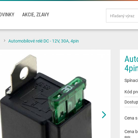
OVINKY
AKCIE, ZĽAVY
Automobilové relé DC - 12V, 30A, 4pin
Aut
4pi
Spínac
Kód pr
Dostup
Cena s
Cena b
RP: