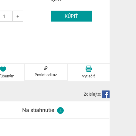
+
Poslat odkaz
ľúbeným
Vytlačiť
Zdieľajte:
Na stiahnutie
4