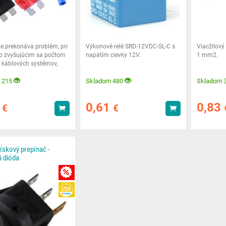
ie prekonáva problém, pri
Výkonové relé SRD-12VDC-SL-C s
Viacžilový 
o zvyšujúcim sa počtom
napätím cievky 12V.
1 mm2.
káblových systémov,
raz
 215
Skladom 480
Skladom 
4
0,61
0,83
€
€
Kúpiť
Kúpiť
ískový prepínač -
 dióda
MNOŽSTEVNÁ ZĽAVY
HEUREKA