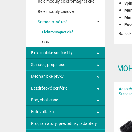
Relé moduly elektromagnetické
Spín
Men
Relé moduly časové
Men
Samostatné relé
Poč
Elektromagnetická
Balíček
SSR
Elektronické součástky
Spínače, prepínače
MOH
Mechanické prvky
Bezdrôtové periférie
Adaptér
Standa
Box, obal, case
Fotovoltaika
Programátory, prevodníky, adaptéry