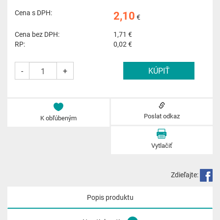
Cena s DPH:
2,10
€
Cena bez DPH:
1,71
€
RP:
0,02 €
-
+
Poslat odkaz
K obľúbeným
Vytlačiť
Zdieľajte:
Popis produktu