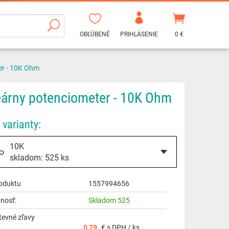
OBĽÚBENÉ
PRIHLÁSENIE
0 €
er - 10K Ohm
eárny potenciometer - 10K Ohm
 varianty:
10K
skladom: 525 ks
oduktu
1557994656
nosť:
Skladom 525
evné zľavy
0,79
€ s DPH / ks