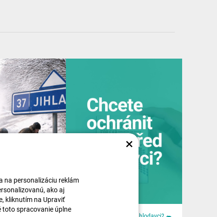
×
 a na personalizáciu reklám
ersonalizovanú, ako aj
, kliknutím na Upraviť
é toto spracovanie úplne
🚚🎄 Ježíšek jel moc rychle. Lidi byli ještě rychlejší. Aneb: když se blbě zavřou dveře. Z dodávky...
Chcete ochránit auto před hlodavci? 🐀 📦 Všechno najdeš u nás na 👉 dratek.cz #arduino...