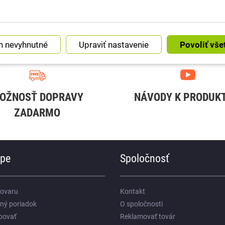
Náš instagram
Upraviť nastavenie
OŽNOSŤ DOPRAVY
NÁVODY K PRODUK
ZADARMO
upe
Spoločnosť
tovaru
Kontakt
ný poriadok
O spoločnosti
povať
Reklamovať továr