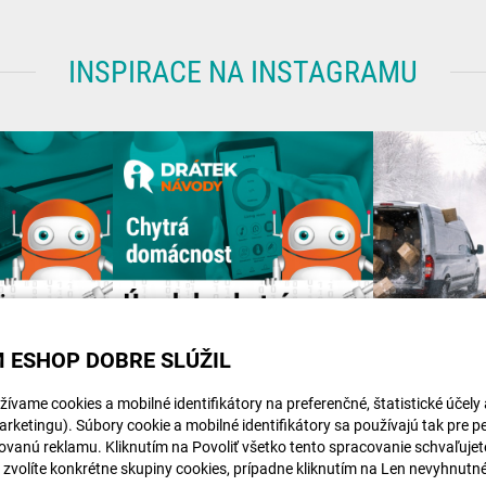
INSPIRACE NA INSTAGRAMU
 ESHOP DOBRE SLÚŽIL
ívame cookies a mobilné identifikátory na preferenčné, štatistické účely
rketingu). Súbory cookie a mobilné identifikátory sa používajú tak pre p
ovanú reklamu. Kliknutím na Povoliť všetko tento spracovanie schvaľujete
i zvolíte konkrétne skupiny cookies, prípadne kliknutím na Len nevyhnutn
Článek na navody.dratek.cz a Centrální mozek: Co je to Hub a proč bez něj chytrou domácnost...
Článek na navody.dratek.cz a Úvod do chytré domácnosti. Odkaz také v BIO....