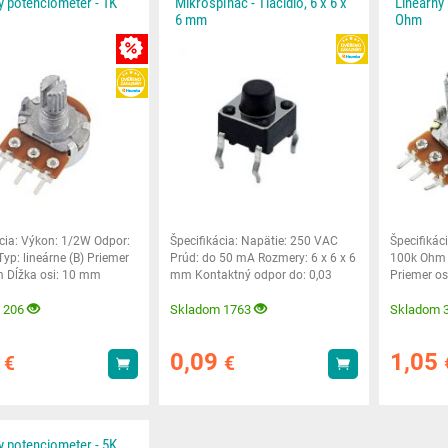
y potenciometer - 1K
Mikrospínač - Tlačidlo, 6 x 6 x
Lineárny
6 mm
Ohm
HEUREKA
MNOŽSTEVNÁ ZĽAVY
HEUREKA
ácia: Výkon: 1/2W Odpor:
Špecifikácia: Napätie: 250 VAC
Špecifikác
yp: lineárne (B) Priemer
Prúd: do 50 mA Rozmery: 6 x 6 x 6
100k Ohm T
m Dĺžka osi: 10 mm
mm Kontaktný odpor do: 0,03
Priemer os
 otvor:
Ohm Izolačný
mm Montá
 206
Skladom 1763
Skladom 
1
0,09
1,05
€
€
Kúpiť
Kúpiť
y potenciometer - 5K