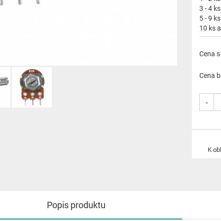
3 - 4 ks
5 - 9 ks
10 ks a
Cena s
Cena b
-
K ob
Popis produktu