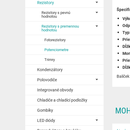
Rezistory
Špecifi
Rezistory s pevnú
hodnotou
Výk
Odp
Rezistory s premennou
hodnotou
Typ
Prie
Fotorezistory
Dĺžk
Potenciometre
Mon
Trimry
Pri
Dĺžk
Kondenzátory
Balíček
Polovodiče
Integrované obvody
Chladiče a chladící podložky
MOH
Gombíky
LED diódy