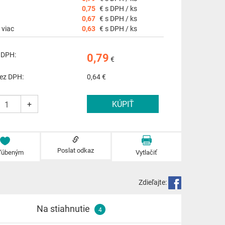
0,75
€ s DPH / ks
0,67
€ s DPH / ks
 viac
0,63
€ s DPH / ks
 DPH:
0,79
€
ez DPH:
0,64
€
+
Poslat odkaz
ľúbeným
Vytlačiť
Zdieľajte:
Na stiahnutie
4