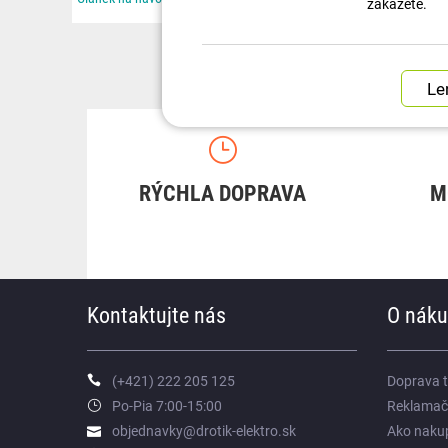
zakážete.
RÝCHLA DOPRAVA
M
Kontaktujte nás
O nák
(+421) 222 205 125
Doprava 
Po-Pia 7:00-15:00
Reklamač
objednavky@drotik-elektro.sk
Ako naku