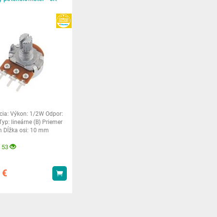
HEUREKA
ácia: Výkon: 1/2W Odpor:
yp: lineárne (B) Priemer
m Dĺžka osi: 10 mm
 otvor:
 53
0
€
Kúpiť