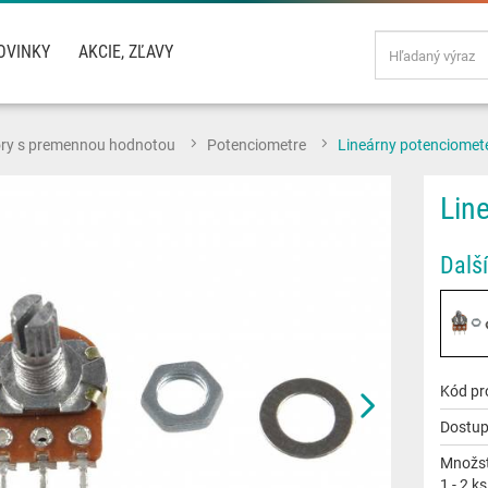
OVINKY
AKCIE, ZĽAVY
ory s premennou hodnotou
Potenciometre
Lineárny potenciomet
Lin
Další
Kód pr
Dostup
Množst
1 - 2 ks