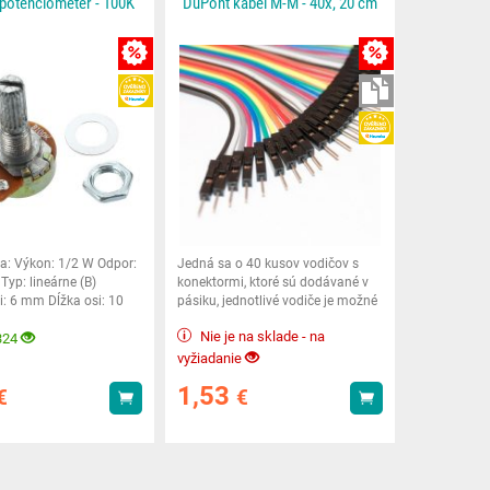
 potenciometer - 100K
DuPont kábel M-M - 40x, 20 cm
MNOŽSTEVNÁ ZĽAVY
MNOŽSTEVNÁ ZĽA
HEUREKA
NA STIAHNUTI
HEUREKA
ia: Výkon: 1/2 W Odpor:
Jedná sa o 40 kusov vodičov s
yp: lineárne (B)
konektormi, ktoré sú dodávané v
i: 6 mm Dĺžka osi: 10
pásiku, jednotlivé vodiče je možné
žny
oddeliť.
Nie je na sklade - na
324
vyžiadanie
1,53
€
€
Kúpiť
Kúpiť