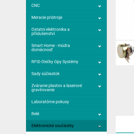
CNC
Meracie prístroje
Ostatní elektronika a
příslušenství
Smart Home - múdra
domácnosť
RFID čtečky čipy Systémy
Sady súčiastok
Zváranie plastov a laserové
gravírovanie
Laboratórne pokusy
Relé
Elektronické součástky