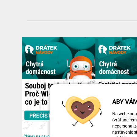
ABY VÁM
Na webe použ
(vrátane rema
nepersonaliz
nastavenie s
Článek na navody.dratek.cz a Souboj technologií: Proč Wi-Fi nestačí a co je to Zigbee. Odkaz také v...