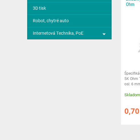
Ohm
3D tisk
Robot, chytré auto
Internetová Technika, PoE
Špecifik
5K Ohm T
osi: 6 m
Montážny
Skladom
0,7