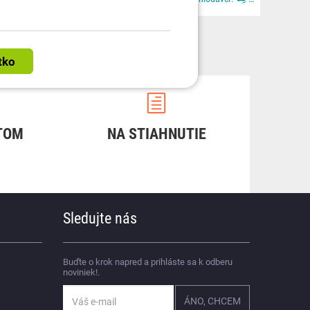
TOM
NA STIAHNUTIE
Sledujte nás
Buďte o krok napred a prihláste sa k odberu
noviniek!.