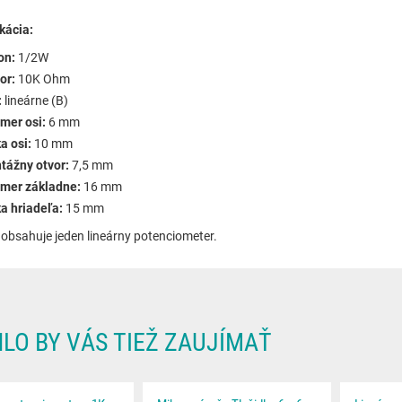
kácia:
on:
1/2W
or:
10K Ohm
:
lineárne (B)
mer osi:
6 mm
a osi:
10 mm
tážny otvor:
7,5 mm
emer základne:
16 mm
a hriadeľa:
15 mm
 obsahuje jeden lineárny potenciometer.
LO BY VÁS TIEŽ ZAUJÍMAŤ