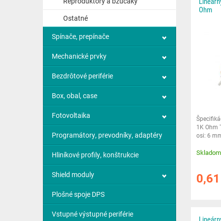
Reproduktory a bzučáky
Lineárn
Ohm
Ostatné
Spínače, prepínače
Mechanické prvky
Bezdrôtové periférie
Box, obal, case
Fotovoltaika
Špecifik
1K Ohm T
Programátory, prevodníky, adaptéry
osi: 6 m
Montážny
Skladom
Hliníkové profily, konštrukcie
Shield moduly
0,6
Plošné spoje DPS
Vstupné výstupné periférie
Lineárn